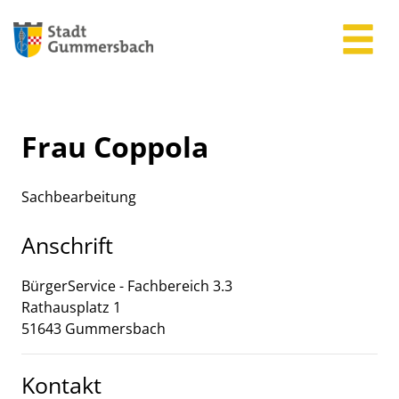
Zum Header
Zum Hauptinhalt
Zum Footer
Zum Hauptinhalt springen
Frau Coppola
Sachbearbeitung
Anschrift
BürgerService - Fachbereich 3.3
Rathausplatz
1
51643
Gummersbach
Kontakt