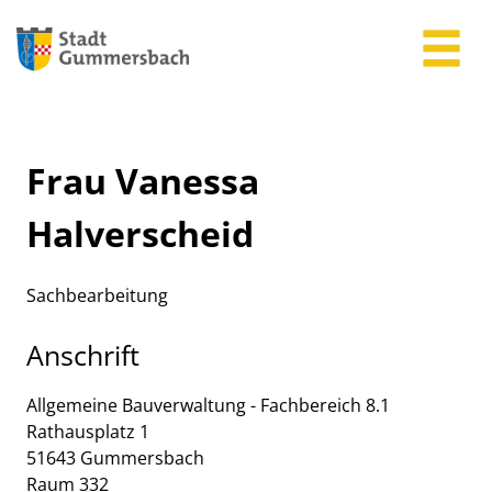
Zum Header
Zum Hauptinhalt
Zum Footer
Zum Hauptinhalt springen
Frau Vanessa
Halverscheid
Sachbearbeitung
Anschrift
Allgemeine Bauverwaltung - Fachbereich 8.1
Rathausplatz
1
51643
Gummersbach
Raum 332