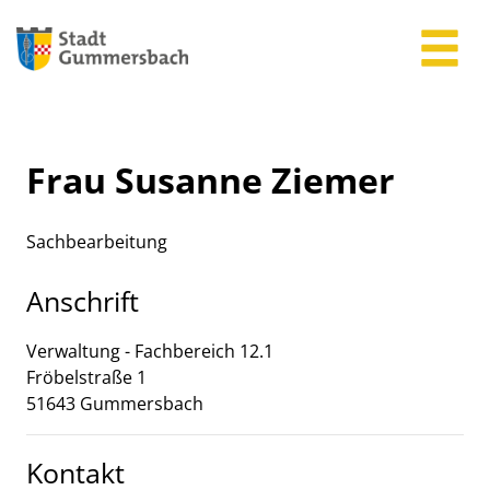
Zum Header
Zum Hauptinhalt
Zum Footer
Zum Hauptinhalt springen
Frau Susanne Ziemer
Sachbearbeitung
Anschrift
Verwaltung - Fachbereich 12.1
Fröbelstraße
1
51643
Gummersbach
Kontakt