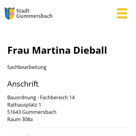
Zum Header
Zum Hauptinhalt
Zum Footer
Zum Hauptinhalt springen
Frau Martina Dieball
Sachbearbeitung
Anschrift
Bauordnung - Fachbereich 14
Rathausplatz
1
51643
Gummersbach
Raum 308a