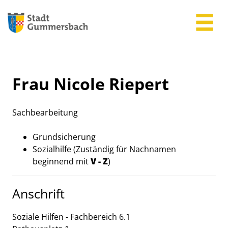
Zum Header
Zum Hauptinhalt
Zum Footer
Zum Hauptinhalt springen
Frau Nicole Riepert
Sachbearbeitung
Beschreibung
Grundsicherung
Sozialhilfe (Zuständig für Nachnamen
beginnend mit
V - Z
)
Anschrift
Soziale Hilfen - Fachbereich 6.1