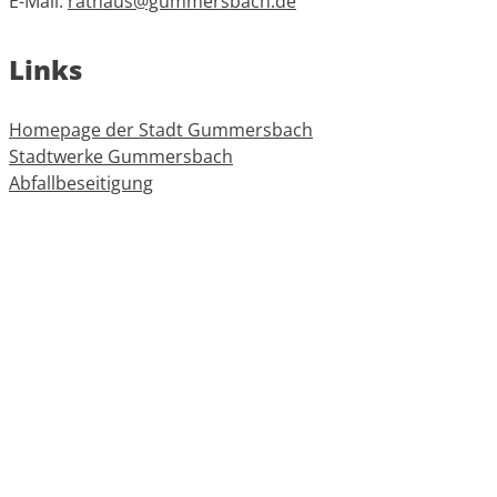
E-Mail:
rathaus@gummersbach.de
Links
Homepage der Stadt Gummersbach
Stadtwerke Gummersbach
Abfallbeseitigung
Oberbergischer Kreis
Informationen
Impressum
Datenschutz