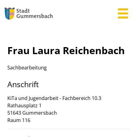
Zum Header
Zum Hauptinhalt
Zum Footer
Zum Hauptinhalt springen
Frau Laura Reichenbach
Sachbearbeitung
Anschrift
KiTa und Jugendarbeit - Fachbereich 10.3
Rathausplatz
1
51643
Gummersbach
Raum 116