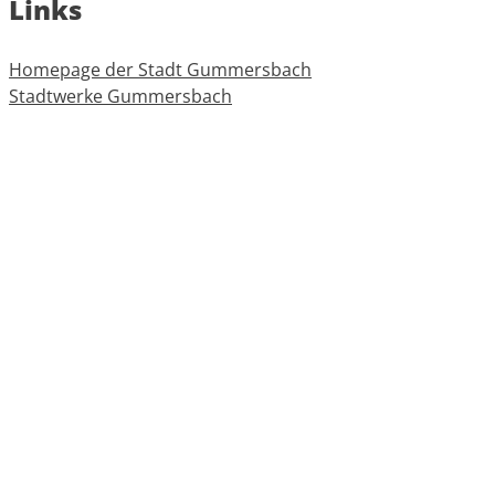
Links
Homepage der Stadt Gummersbach
Stadtwerke Gummersbach
Abfallbeseitigung
Oberbergischer Kreis
Informationen
Impressum
Datenschutz