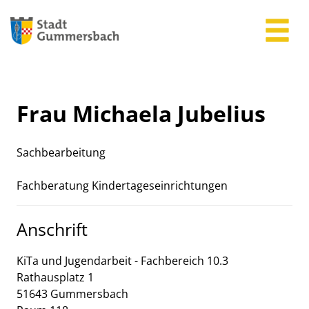
Zum Header
Zum Hauptinhalt
Zum Footer
Zum Hauptinhalt springen
Frau Michaela Jubelius
Sachbearbeitung
Beschreibung
Fachberatung Kindertageseinrichtungen
Anschrift
KiTa und Jugendarbeit - Fachbereich 10.3
Rathausplatz
1
51643
Gummersbach