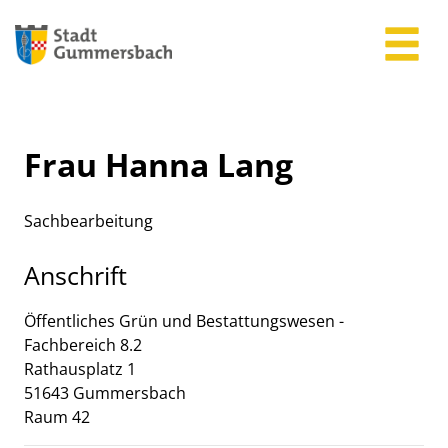
Zum Header
Zum Hauptinhalt
Zum Footer
Zum Hauptinhalt springen
Frau Hanna Lang
Sachbearbeitung
Anschrift
Öffentliches Grün und Bestattungswesen -
Fachbereich 8.2
Rathausplatz
1
51643
Gummersbach
Raum 42