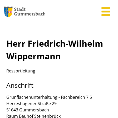
Zum Header
Zum Hauptinhalt
Zum Footer
Zum Hauptinhalt springen
Herr Friedrich-Wilhelm
Wippermann
Ressortleitung
Anschrift
Grünflächenunterhaltung - Fachbereich 7.5
Herreshagener Straße
29
51643
Gummersbach
Raum Bauhof Steinenbrück