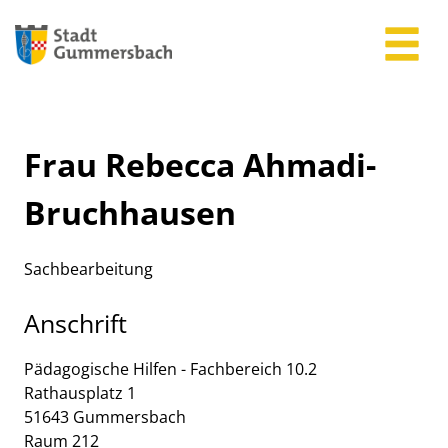
Zum Header
Zum Hauptinhalt
Zum Footer
Zum Hauptinhalt springen
Frau Rebecca Ahmadi-
Bruchhausen
Sachbearbeitung
Anschrift
Pädagogische Hilfen - Fachbereich 10.2
Rathausplatz
1
51643
Gummersbach
Raum 212