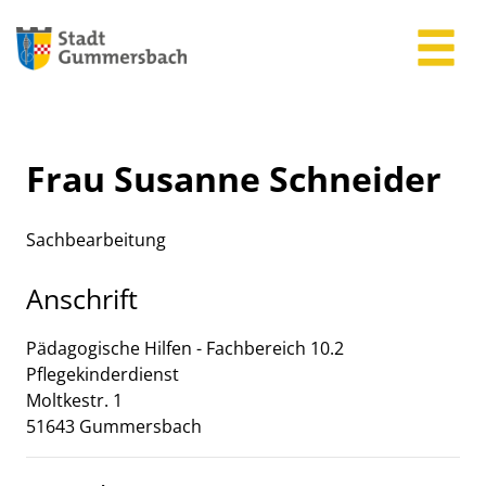
Zum Header
Zum Hauptinhalt
Zum Footer
Zum Hauptinhalt springen
Frau Susanne Schneider
Sachbearbeitung
Anschrift
Pädagogische Hilfen - Fachbereich 10.2
Pflegekinderdienst
Moltkestr.
1
51643
Gummersbach