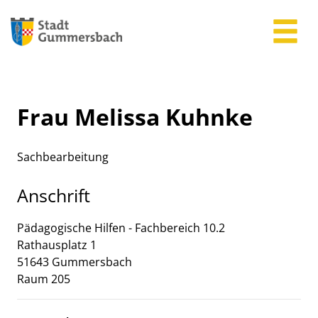
Zum Header
Zum Hauptinhalt
Zum Footer
Zum Hauptinhalt springen
Frau Melissa Kuhnke
Sachbearbeitung
Anschrift
Pädagogische Hilfen - Fachbereich 10.2
Rathausplatz
1
51643
Gummersbach
Raum 205