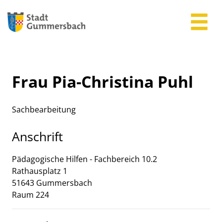
Zum Header
Zum Hauptinhalt
Zum Footer
Zum Hauptinhalt springen
Frau Pia-Christina Puhl
Sachbearbeitung
Anschrift
Pädagogische Hilfen - Fachbereich 10.2
Rathausplatz
1
51643
Gummersbach
Raum 224