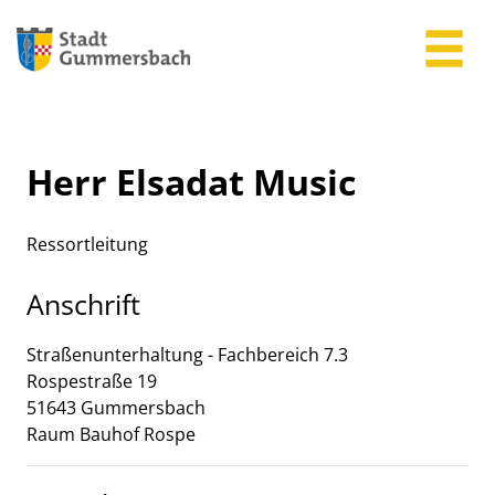
Zum Header
Zum Hauptinhalt
Zum Footer
Zum Hauptinhalt springen
Herr Elsadat Music
Ressortleitung
Anschrift
Straßenunterhaltung - Fachbereich 7.3
Rospestraße
19
51643
Gummersbach
Raum Bauhof Rospe