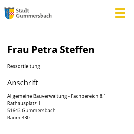
Zum Header
Zum Hauptinhalt
Zum Footer
Zum Hauptinhalt springen
Frau Petra Steffen
Ressortleitung
Anschrift
Allgemeine Bauverwaltung - Fachbereich 8.1
Rathausplatz
1
51643
Gummersbach
Raum 330