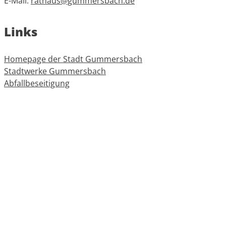
E-Mail:
rathaus@gummersbach.de
Links
Homepage der Stadt Gummersbach
Stadtwerke Gummersbach
Abfallbeseitigung
Oberbergischer Kreis
Informationen
Impressum
Datenschutz