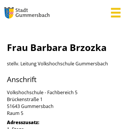
Zum Header
Zum Hauptinhalt
Zum Footer
Zum Hauptinhalt springen
Frau Barbara Brzozka
stellv. Leitung Volkshochschule Gummersbach
Anschrift
Volkshochschule - Fachbereich 5
Brückenstraße
1
51643
Gummersbach
Raum 5
Adresszusatz: