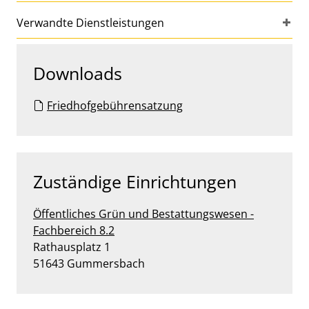
Verwandte Dienstleistungen
Downloads
Friedhofgebührensatzung
Zuständige Einrichtungen
Öffentliches Grün und Bestattungswesen -
Fachbereich 8.2
Straße:
Hausnummer:
Rathausplatz
1
PLZ:
Ort:
51643
Gummersbach