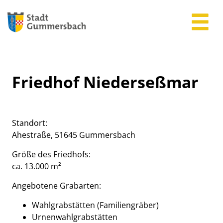
Zum Header
Zum Hauptinhalt
Zum Footer
Zum Hauptinhalt springen
Friedhof Niederseßmar
Beschreibung
Standort:
Ahestraße, 51645 Gummersbach
Größe des Friedhofs:
ca. 13.000 m²
Angebotene Grabarten:
Wahlgrabstätten (Familiengräber)
Urnenwahlgrabstätten