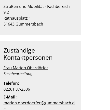
Straßen und Mobilität - Fachbereich
9.2
Straße:
Hausnummer:
Rathausplatz
1
PLZ:
Ort:
51643
Gummersbach
Zuständige
Kontaktpersonen
Frau Marion Oberdörfer
Position:
Sachbearbeitung
Telefon:
02261 87-2306
E-Mail:
marion.oberdoerfer@gummersbach.d
e