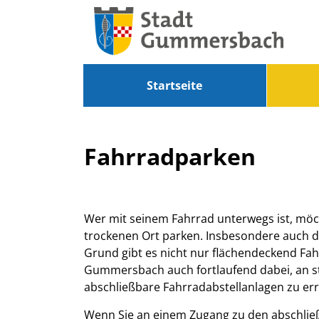
Zum Header
Zum Hauptinhalt
Zum Footer
Zum Hauptinhalt springen
Startseite
Fahrradparken
Beschreibung
Wer mit seinem Fahrrad unterwegs ist, möc
trockenen Ort parken. Insbesondere auch d
Grund gibt es nicht nur flächendeckend Fahr
Gummersbach auch fortlaufend dabei, an st
abschließbare Fahrradabstellanlagen zu err
Wenn Sie an einem Zugang zu den abschließ