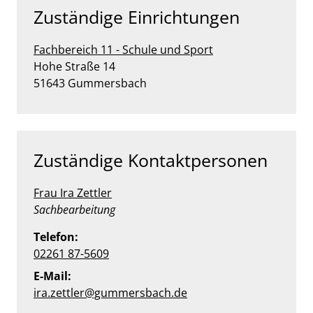
Zuständige Einrichtungen
Fachbereich 11 - Schule und Sport
Straße:
Hausnummer:
Hohe Straße
14
PLZ:
Ort:
51643
Gummersbach
Zuständige Kontaktpersonen
Frau Ira Zettler
Position:
Sachbearbeitung
Telefon:
02261 87-5609
E-Mail:
ira.zettler@gummersbach.de