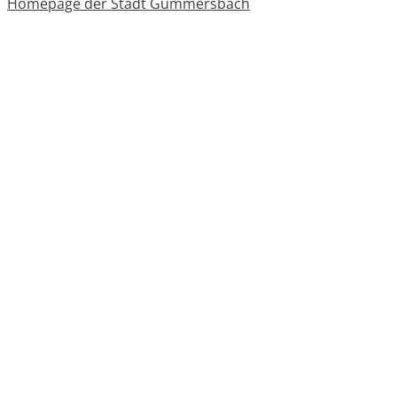
Homepage der Stadt Gummersbach
Stadtwerke Gummersbach
Abfallbeseitigung
Oberbergischer Kreis
Informationen
Impressum
Datenschutz